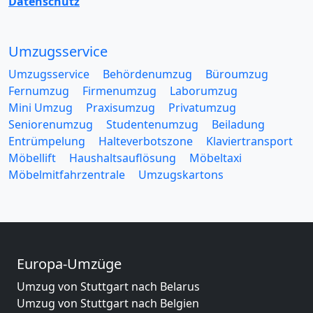
Datenschutz
Umzugsservice
Umzugsservice
Behördenumzug
Büroumzug
Fernumzug
Firmenumzug
Laborumzug
Mini Umzug
Praxisumzug
Privatumzug
Seniorenumzug
Studentenumzug
Beiladung
Entrümpelung
Halteverbotszone
Klaviertransport
Möbellift
Haushaltsauflösung
Möbeltaxi
Möbelmitfahrzentrale
Umzugskartons
Europa-Umzüge
Umzug von Stuttgart nach Belarus
Umzug von Stuttgart nach Belgien