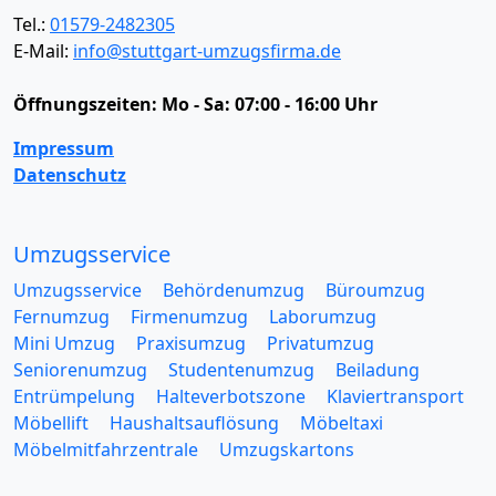
Tel.:
01579-2482305
E-Mail:
info@stuttgart-umzugsfirma.de
Öffnungszeiten:
Mo - Sa: 07:00 - 16:00 Uhr
Impressum
Datenschutz
Umzugsservice
Umzugsservice
Behördenumzug
Büroumzug
Fernumzug
Firmenumzug
Laborumzug
Mini Umzug
Praxisumzug
Privatumzug
Seniorenumzug
Studentenumzug
Beiladung
Entrümpelung
Halteverbotszone
Klaviertransport
Möbellift
Haushaltsauflösung
Möbeltaxi
Möbelmitfahrzentrale
Umzugskartons