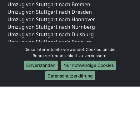
Umzug von Stuttgart nach Bremen
Umzug von Stuttgart nach Dresden
Umzug von Stuttgart nach Hannover
Umzug von Stuttgart nach Nürnberg
Umzug von Stuttgart nach Duisburg
Umzug von Stuttgart nach Bochum
Umzug von Stuttgart nach Wuppertal
Diese Internetseite verwendet Cookies um die
Benutzerfreundlichkeit zu verbessern.
Umzug von Stuttgart nach Bielefeld
Umzug von Stuttgart nach Bonn
Einverstanden
Nur notwendige Cookies
Umzug von Stuttgart nach Münster
Datenschutzerklärung
Internationale-Umzüge
Umzug von Stuttgart nach Brasilien
Umzug von Stuttgart nach Brunei Darussalam
Umzug von Stuttgart nach Burkina Faso
Umzug von Stuttgart nach Burundi
Umzug von Stuttgart nach Chile
Umzug von Stuttgart nach China
Umzug von Stuttgart nach Cookinseln