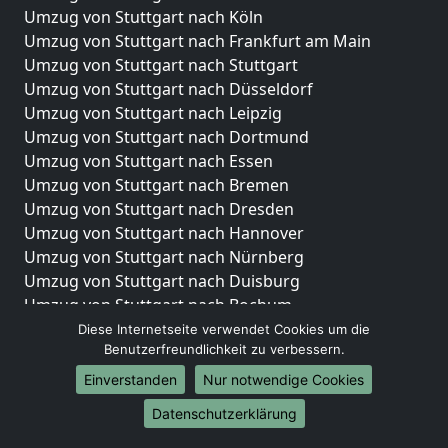
Umzug von Stuttgart nach Köln
Umzug von Stuttgart nach Frankfurt am Main
Umzug von Stuttgart nach Stuttgart
Umzug von Stuttgart nach Düsseldorf
Umzug von Stuttgart nach Leipzig
Umzug von Stuttgart nach Dortmund
Umzug von Stuttgart nach Essen
Umzug von Stuttgart nach Bremen
Umzug von Stuttgart nach Dresden
Umzug von Stuttgart nach Hannover
Umzug von Stuttgart nach Nürnberg
Umzug von Stuttgart nach Duisburg
Umzug von Stuttgart nach Bochum
Umzug von Stuttgart nach Wuppertal
Diese Internetseite verwendet Cookies um die
Benutzerfreundlichkeit zu verbessern.
Umzug von Stuttgart nach Bielefeld
Umzug von Stuttgart nach Bonn
Einverstanden
Nur notwendige Cookies
Umzug von Stuttgart nach Münster
Datenschutzerklärung
Internationale-Umzüge