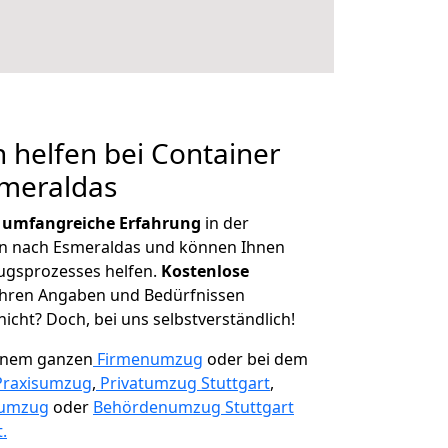
 helfen bei Container
smeraldas
r
umfangreiche Erfahrung
in der
 nach Esmeraldas und können Ihnen
ugsprozesses helfen.
K
ostenlose
 Ihren Angaben und Bedürfnissen
icht? Doch, bei uns selbstverständlich!
einem ganzen
Firmenumzug
oder bei dem
Praxisumzug
,
Privatumzug Stuttgart
,
numzug
oder
Behördenumzug Stuttgart
.