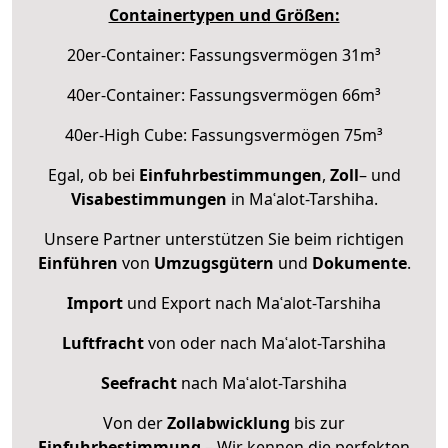
Containertypen und Größen:
20er-Container: Fassungsvermögen 31m³
40er-Container: Fassungsvermögen 66m³
40er-High Cube: Fassungsvermögen 75m³
Egal, ob bei
Einfuhrbestimmungen
,
Zoll
– und
Visabestimmungen
in Maʿalot-Tarshiha.
Unsere Partner unterstützen Sie beim richtigen
Einführen
von
Umzugsgütern
und
Dokumente
.
Import
und Export nach Maʿalot-Tarshiha
Luftfracht
von oder nach Maʿalot-Tarshiha
Seefracht
nach Maʿalot-Tarshiha
Von der
Zollabwicklung
bis zur
Einfuhrbestimmung
– Wir kennen die perfekten