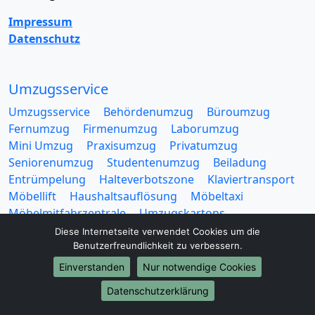
Impressum
Datenschutz
Umzugsservice
Umzugsservice
Behördenumzug
Büroumzug
Fernumzug
Firmenumzug
Laborumzug
Mini Umzug
Praxisumzug
Privatumzug
Seniorenumzug
Studentenumzug
Beiladung
Entrümpelung
Halteverbotszone
Klaviertransport
Möbellift
Haushaltsauflösung
Möbeltaxi
Möbelmitfahrzentrale
Umzugskartons
Diese Internetseite verwendet Cookies um die
Benutzerfreundlichkeit zu verbessern.
Einverstanden
Nur notwendige Cookies
Datenschutzerklärung
Europa-Umzüge