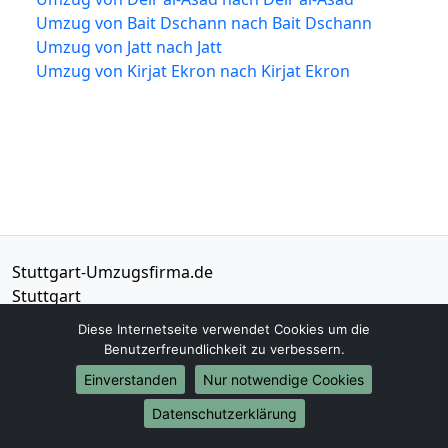
Umzug von Bait Dschann nach Bait Dschann
Umzug von Jatt nach Jatt
Umzug von Kirjat Ekron nach Kirjat Ekron
Stuttgart-Umzugsfirma.de
Stuttgart
Diese Internetseite verwendet Cookies um die
Tel.:
01579-2482305
Benutzerfreundlichkeit zu verbessern.
E-Mail:
info@stuttgart-umzugsfirma.de
Einverstanden
Nur notwendige Cookies
Öffnungszeiten:
Mo - Sa: 07:00 - 16:00 Uhr
Datenschutzerklärung