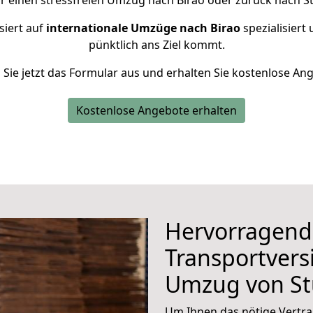
r einen stressfreien Umzug nach Birao oder zurück nach St
siert auf
internationale Umzüge nach Birao
spezialisiert 
pünktlich ans Ziel kommt.
n Sie jetzt das Formular aus und erhalten Sie kostenlose An
Kostenlose Angebote erhalten
Hervorragend
Transportvers
Umzug von St
Um Ihnen das nötige Vertra