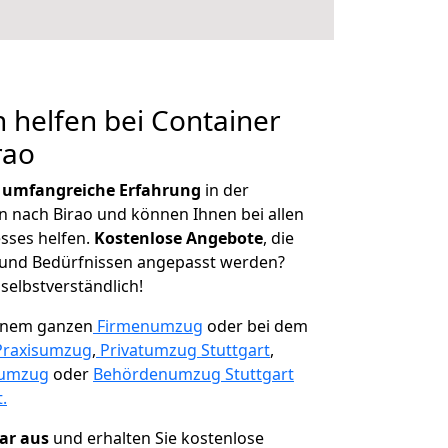
 helfen bei Container
rao
r
umfangreiche Erfahrung
in der
nach Birao und können Ihnen bei allen
sses helfen.
K
ostenlose Angebote
, die
und Bedürfnissen angepasst werden?
 selbstverständlich!
einem ganzen
Firmenumzug
oder bei dem
Praxisumzug
,
Privatumzug Stuttgart
,
numzug
oder
Behördenumzug Stuttgart
.
lar aus
und erhalten Sie kostenlose