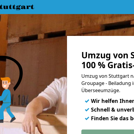
uttgart
Umzug von S
100 % Grati
Umzug von Stuttgart na
Groupage - Beiladung i
Überseeumzüge.
✓
Wir helfen Ihne
✓
Schnell & unverb
✓
Finden Sie das 