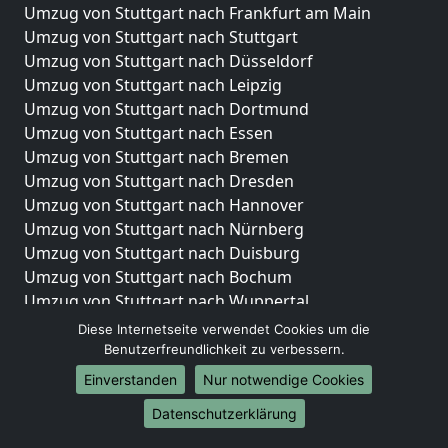
Umzug von Stuttgart nach Frankfurt am Main
Umzug von Stuttgart nach Stuttgart
Umzug von Stuttgart nach Düsseldorf
Umzug von Stuttgart nach Leipzig
Umzug von Stuttgart nach Dortmund
Umzug von Stuttgart nach Essen
Umzug von Stuttgart nach Bremen
Umzug von Stuttgart nach Dresden
Umzug von Stuttgart nach Hannover
Umzug von Stuttgart nach Nürnberg
Umzug von Stuttgart nach Duisburg
Umzug von Stuttgart nach Bochum
Umzug von Stuttgart nach Wuppertal
Umzug von Stuttgart nach Bielefeld
Diese Internetseite verwendet Cookies um die
Umzug von Stuttgart nach Bonn
Benutzerfreundlichkeit zu verbessern.
Umzug von Stuttgart nach Münster
Einverstanden
Nur notwendige Cookies
Internationale-Umzüge
Datenschutzerklärung
Umzug von Stuttgart nach Brasilien