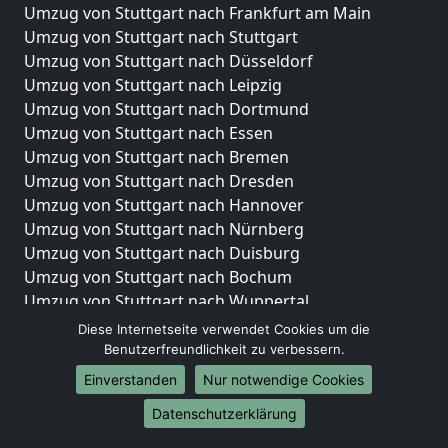
Umzug von Stuttgart nach Frankfurt am Main
Umzug von Stuttgart nach Stuttgart
Umzug von Stuttgart nach Düsseldorf
Umzug von Stuttgart nach Leipzig
Umzug von Stuttgart nach Dortmund
Umzug von Stuttgart nach Essen
Umzug von Stuttgart nach Bremen
Umzug von Stuttgart nach Dresden
Umzug von Stuttgart nach Hannover
Umzug von Stuttgart nach Nürnberg
Umzug von Stuttgart nach Duisburg
Umzug von Stuttgart nach Bochum
Umzug von Stuttgart nach Wuppertal
Umzug von Stuttgart nach Bielefeld
Diese Internetseite verwendet Cookies um die
Umzug von Stuttgart nach Bonn
Benutzerfreundlichkeit zu verbessern.
Umzug von Stuttgart nach Münster
Einverstanden
Nur notwendige Cookies
Internationale-Umzüge
Datenschutzerklärung
Umzug von Stuttgart nach Brasilien