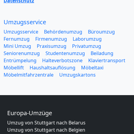
Datenschutz
Umzugsservice
Umzugsservice
Behördenumzug
Büroumzug
Fernumzug
Firmenumzug
Laborumzug
Mini Umzug
Praxisumzug
Privatumzug
Seniorenumzug
Studentenumzug
Beiladung
Entrümpelung
Halteverbotszone
Klaviertransport
Möbellift
Haushaltsauflösung
Möbeltaxi
Möbelmitfahrzentrale
Umzugskartons
Europa-Umzüge
Umzug von Stuttgart nach Belarus
Umzug von Stuttgart nach Belgien