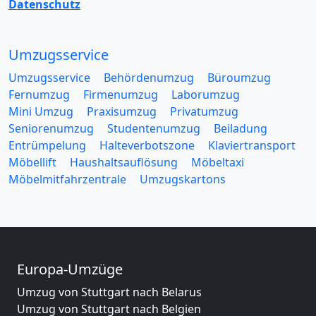
Datenschutz
Umzugsservice
Umzugsservice
Behördenumzug
Büroumzug
Fernumzug
Firmenumzug
Laborumzug
Mini Umzug
Praxisumzug
Privatumzug
Seniorenumzug
Studentenumzug
Beiladung
Entrümpelung
Halteverbotszone
Klaviertransport
Möbellift
Haushaltsauflösung
Möbeltaxi
Möbelmitfahrzentrale
Umzugskartons
Europa-Umzüge
Umzug von Stuttgart nach Belarus
Umzug von Stuttgart nach Belgien