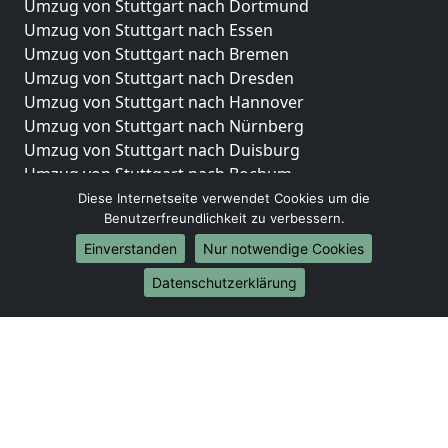
Umzug von Stuttgart nach Dortmund
Umzug von Stuttgart nach Essen
Umzug von Stuttgart nach Bremen
Umzug von Stuttgart nach Dresden
Umzug von Stuttgart nach Hannover
Umzug von Stuttgart nach Nürnberg
Umzug von Stuttgart nach Duisburg
Umzug von Stuttgart nach Bochum
Umzug von Stuttgart nach Wuppertal
Diese Internetseite verwendet Cookies um die
Benutzerfreundlichkeit zu verbessern.
Umzug von Stuttgart nach Bielefeld
Umzug von Stuttgart nach Bonn
Einverstanden
Nur notwendige Cookies
Umzug von Stuttgart nach Münster
Datenschutzerklärung
Internationale-Umzüge
Umzug von Stuttgart nach Brasilien
Umzug von Stuttgart nach Brunei Darussalam
Umzug von Stuttgart nach Burkina Faso
Umzug von Stuttgart nach Burundi
Umzug von Stuttgart nach Chile