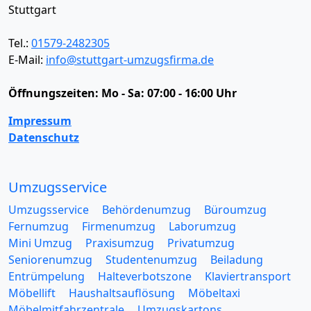
Stuttgart
Tel.:
01579-2482305
E-Mail:
info@stuttgart-umzugsfirma.de
Öffnungszeiten:
Mo - Sa: 07:00 - 16:00 Uhr
Impressum
Datenschutz
Umzugsservice
Umzugsservice
Behördenumzug
Büroumzug
Fernumzug
Firmenumzug
Laborumzug
Mini Umzug
Praxisumzug
Privatumzug
Seniorenumzug
Studentenumzug
Beiladung
Entrümpelung
Halteverbotszone
Klaviertransport
Möbellift
Haushaltsauflösung
Möbeltaxi
Möbelmitfahrzentrale
Umzugskartons