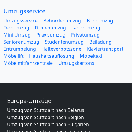
Umzugsservice
Umzugsservice
Behördenumzug
Büroumzug
Fernumzug
Firmenumzug
Laborumzug
Mini Umzug
Praxisumzug
Privatumzug
Seniorenumzug
Studentenumzug
Beiladung
Entrümpelung
Halteverbotszone
Klaviertransport
Möbellift
Haushaltsauflösung
Möbeltaxi
Möbelmitfahrzentrale
Umzugskartons
Europa-Umzüge
Umzug von Stuttgart nach Belarus
Umzug von Stuttgart nach Belgien
Umzug von Stuttgart nach Bulgarien
Umzug von Stuttgart nach Dänemark