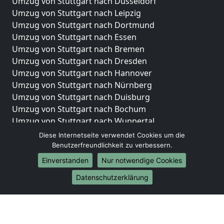
Umzug von Stuttgart nach Düsseldorf
Umzug von Stuttgart nach Leipzig
Umzug von Stuttgart nach Dortmund
Umzug von Stuttgart nach Essen
Umzug von Stuttgart nach Bremen
Umzug von Stuttgart nach Dresden
Umzug von Stuttgart nach Hannover
Umzug von Stuttgart nach Nürnberg
Umzug von Stuttgart nach Duisburg
Umzug von Stuttgart nach Bochum
Umzug von Stuttgart nach Wuppertal
Umzug von Stuttgart nach Bielefeld
Diese Internetseite verwendet Cookies um die
Umzug von Stuttgart nach Bonn
Benutzerfreundlichkeit zu verbessern.
Umzug von Stuttgart nach Münster
Einverstanden
Nur notwendige Cookies
Internationale-Umzüge
Datenschutzerklärung
Umzug von Stuttgart nach Brasilien
Umzug von Stuttgart nach Brunei Darussalam
Umzug von Stuttgart nach Burkina Faso