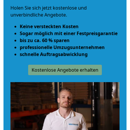
Holen Sie sich jetzt kostenlose und
unverbindliche Angebote.
Keine versteckten Kosten
Sogar möglich mit einer Festpreisgarantie
bis zu ca. 60 % sparen
professionelle Umzugsunternehmen
schnelle Auftragsabwicklung
Kostenlose Angebote erhalten