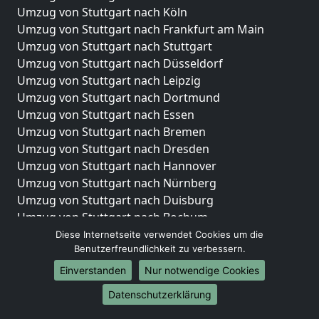
Umzug von Stuttgart nach Köln
Umzug von Stuttgart nach Frankfurt am Main
Umzug von Stuttgart nach Stuttgart
Umzug von Stuttgart nach Düsseldorf
Umzug von Stuttgart nach Leipzig
Umzug von Stuttgart nach Dortmund
Umzug von Stuttgart nach Essen
Umzug von Stuttgart nach Bremen
Umzug von Stuttgart nach Dresden
Umzug von Stuttgart nach Hannover
Umzug von Stuttgart nach Nürnberg
Umzug von Stuttgart nach Duisburg
Umzug von Stuttgart nach Bochum
Umzug von Stuttgart nach Wuppertal
Diese Internetseite verwendet Cookies um die
Benutzerfreundlichkeit zu verbessern.
Umzug von Stuttgart nach Bielefeld
Umzug von Stuttgart nach Bonn
Einverstanden
Nur notwendige Cookies
Umzug von Stuttgart nach Münster
Datenschutzerklärung
Internationale-Umzüge