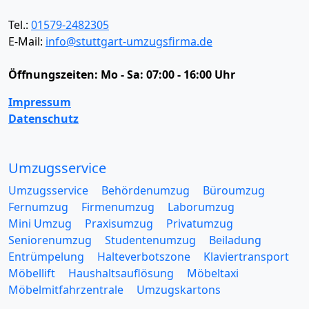
Tel.:
01579-2482305
E-Mail:
info@stuttgart-umzugsfirma.de
Öffnungszeiten:
Mo - Sa: 07:00 - 16:00 Uhr
Impressum
Datenschutz
Umzugsservice
Umzugsservice
Behördenumzug
Büroumzug
Fernumzug
Firmenumzug
Laborumzug
Mini Umzug
Praxisumzug
Privatumzug
Seniorenumzug
Studentenumzug
Beiladung
Entrümpelung
Halteverbotszone
Klaviertransport
Möbellift
Haushaltsauflösung
Möbeltaxi
Möbelmitfahrzentrale
Umzugskartons