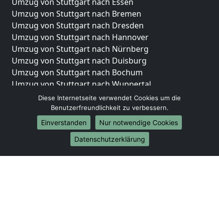
Umzug von Stuttgart nach Essen
Umzug von Stuttgart nach Bremen
Umzug von Stuttgart nach Dresden
Umzug von Stuttgart nach Hannover
Umzug von Stuttgart nach Nürnberg
Umzug von Stuttgart nach Duisburg
Umzug von Stuttgart nach Bochum
Umzug von Stuttgart nach Wuppertal
Umzug von Stuttgart nach Bielefeld
Diese Internetseite verwendet Cookies um die
Umzug von Stuttgart nach Bonn
Benutzerfreundlichkeit zu verbessern.
Umzug von Stuttgart nach Münster
Einverstanden
Nur notwendige Cookies
Internationale-Umzüge
Datenschutzerklärung
Umzug von Stuttgart nach Brasilien
Umzug von Stuttgart nach Brunei Darussalam
Umzug von Stuttgart nach Burkina Faso
Umzug von Stuttgart nach Burundi
Umzug von Stuttgart nach Chile
Umzug von Stuttgart nach China