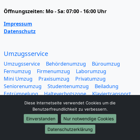
Öffnungszeiten:
Mo - Sa: 07:00 - 16:00 Uhr
Impressum
Datenschutz
Umzugsservice
Umzugsservice
Behördenumzug
Büroumzug
Fernumzug
Firmenumzug
Laborumzug
Mini Umzug
Praxisumzug
Privatumzug
Seniorenumzug
Studentenumzug
Beiladung
Entrümpelung
Halteverbotszone
Klaviertransport
Möbellift
Haushaltsauflösung
Möbeltaxi
Diese Internetseite verwendet Cookies um die
Möbelmitfahrzentrale
Umzugskartons
Benutzerfreundlichkeit zu verbessern.
Einverstanden
Nur notwendige Cookies
Datenschutzerklärung