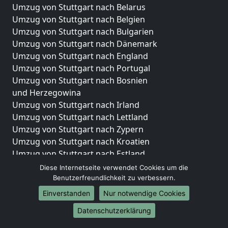
Umzug von Stuttgart nach Belarus
Umzug von Stuttgart nach Belgien
Umzug von Stuttgart nach Bulgarien
Umzug von Stuttgart nach Dänemark
Umzug von Stuttgart nach England
Umzug von Stuttgart nach Portugal
Umzug von Stuttgart nach Bosnien
und Herzegowina
Umzug von Stuttgart nach Irland
Umzug von Stuttgart nach Lettland
Umzug von Stuttgart nach Zypern
Umzug von Stuttgart nach Kroatien
Umzug von Stuttgart nach Estland
Umzug von Stuttgart nach Finnland
Diese Internetseite verwendet Cookies um die
Umzug von Stuttgart nach Frankreich
Benutzerfreundlichkeit zu verbessern.
Umzug von Stuttgart nach Griechenland
Einverstanden
Nur notwendige Cookies
Umzug von Stuttgart nach Italien
Datenschutzerklärung
Umzug von Stuttgart nach Liechtenstein
Umzug von Stuttgart nach Luxemburg