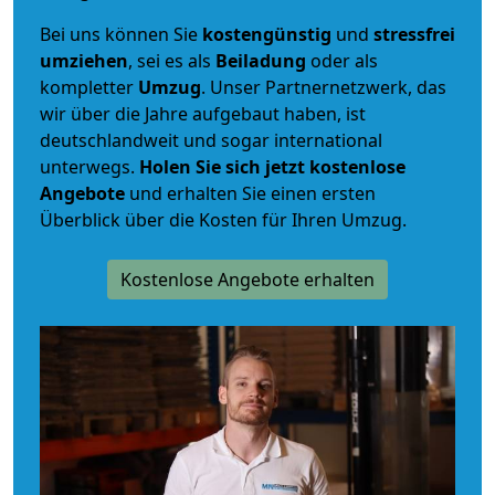
Bei uns können Sie
kostengünstig
und
stressfrei
umziehen
, sei es als
Beiladung
oder als
kompletter
Umzug
. Unser Partnernetzwerk, das
wir über die Jahre aufgebaut haben, ist
deutschlandweit und sogar international
unterwegs.
Holen Sie sich jetzt kostenlose
Angebote
und erhalten Sie einen ersten
Überblick über die Kosten für Ihren Umzug.
Kostenlose Angebote erhalten