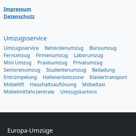
Impressum
Datenschutz
Umzugsservice
Umzugsservice
Behördenumzug
Büroumzug
Fernumzug
Firmenumzug
Laborumzug
Mini Umzug
Praxisumzug
Privatumzug
Seniorenumzug
Studentenumzug
Beiladung
Entrümpelung
Halteverbotszone
Klaviertransport
Möbellift
Haushaltsauflösung
Möbeltaxi
Möbelmitfahrzentrale
Umzugskartons
Europa-Umzüge