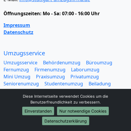
Öffnungszeiten:
Mo - Sa: 07:00 - 16:00 Uhr
Impressum
Datenschutz
Umzugsservice
Umzugsservice
Behördenumzug
Büroumzug
Fernumzug
Firmenumzug
Laborumzug
Mini Umzug
Praxisumzug
Privatumzug
Seniorenumzug
Studentenumzug
Beiladung
Entrümpelung
Halteverbotszone
Klaviertransport
Diese Internetseite verwendet Cookies um die
Möbellift
Haushaltsauflösung
Möbeltaxi
Benutzerfreundlichkeit zu verbessern.
Möbelmitfahrzentrale
Umzugskartons
Einverstanden
Nur notwendige Cookies
Datenschutzerklärung