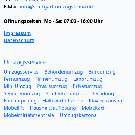
E-Mail:
info@stuttgart-umzugsfirma.de
Öffnungszeiten:
Mo - Sa: 07:00 - 16:00 Uhr
Impressum
Datenschutz
Umzugsservice
Umzugsservice
Behördenumzug
Büroumzug
Fernumzug
Firmenumzug
Laborumzug
Mini Umzug
Praxisumzug
Privatumzug
Seniorenumzug
Studentenumzug
Beiladung
Entrümpelung
Halteverbotszone
Klaviertransport
Möbellift
Haushaltsauflösung
Möbeltaxi
Möbelmitfahrzentrale
Umzugskartons