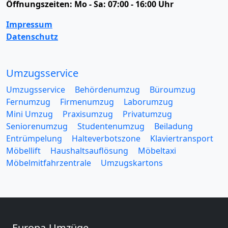
Öffnungszeiten:
Mo - Sa: 07:00 - 16:00 Uhr
Impressum
Datenschutz
Umzugsservice
Umzugsservice
Behördenumzug
Büroumzug
Fernumzug
Firmenumzug
Laborumzug
Mini Umzug
Praxisumzug
Privatumzug
Seniorenumzug
Studentenumzug
Beiladung
Entrümpelung
Halteverbotszone
Klaviertransport
Möbellift
Haushaltsauflösung
Möbeltaxi
Möbelmitfahrzentrale
Umzugskartons
Europa-Umzüge