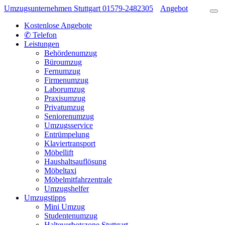
Umzugsunternehmen Stuttgart
01579-2482305
Angebot
Kostenlose Angebote
✆ Telefon
Leistungen
Behördenumzug
Büroumzug
Fernumzug
Firmenumzug
Laborumzug
Praxisumzug
Privatumzug
Seniorenumzug
Umzugsservice
Entrümpelung
Klaviertransport
Möbellift
Haushaltsauflösung
Möbeltaxi
Möbelmitfahrzentrale
Umzugshelfer
Umzugstipps
Mini Umzug
Studentenumzug
Halteverbotszone Stuttgart