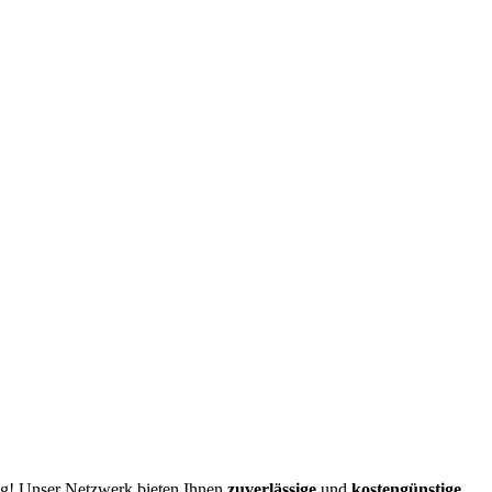
tig! Unser Netzwerk bieten Ihnen
zuverlässige
und
kostengünstige