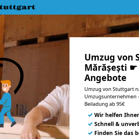
uttgart
Umzug von S
Mărășești ☛ 
Angebote
Umzug von Stuttgart na
Umzugsunternehmen - 
Beiladung ab 95€
✓
Wir helfen Ihne
✓
Schnell & unverb
✓
Finden Sie das 