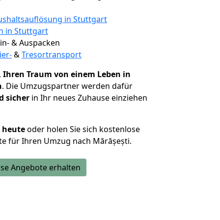
shaltsauflösung in Stuttgart
n in Stuttgart
 Ein- & Auspacken
ier-
&
Tresortransport
,
Ihren Traum von einem Leben in
n
. Die Umzugspartner werden dafür
d sicher
in Ihr neues Zuhause einziehen
h heute
oder holen Sie sich kostenlose
e für Ihren Umzug nach Mărășești.
se Angebote erhalten