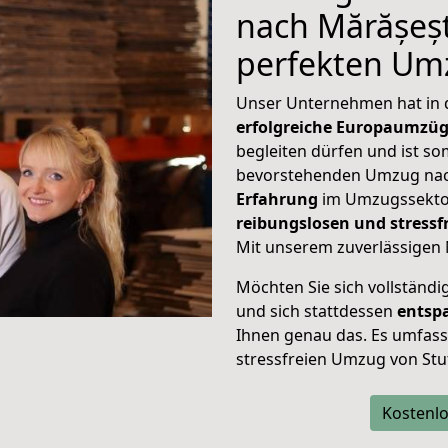
nach Mărășești
perfekten Um
Unser Unternehmen hat in
erfolgreiche Europaumzü
begleiten dürfen und ist so
bevorstehenden Umzug nac
Erfahrung
im Umzugssektor
reibungslosen und stress
Mit unserem zuverlässigen 
Möchten Sie sich vollständ
und sich stattdessen
entsp
Ihnen genau das. Es umfasst 
stressfreien Umzug von Stu
Kostenlo