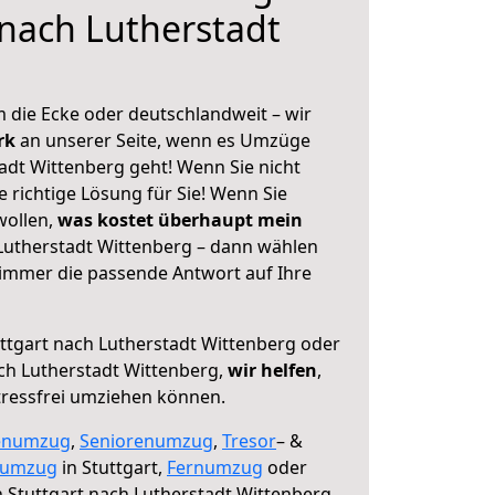
 nach Lutherstadt
 die Ecke oder deutschlandweit – wir
erk
an unserer Seite, wenn es Umzüge
adt Wittenberg geht! Wenn Sie nicht
e richtige Lösung für Sie! Wenn Sie
wollen,
was kostet überhaupt mein
Lutherstadt Wittenberg – dann wählen
 immer die passende Antwort auf Ihre
ttgart nach Lutherstadt Wittenberg oder
ch Lutherstadt Wittenberg,
wir helfen
,
tressfrei umziehen können.
enumzug
,
Seniorenumzug
,
Tresor
– &
numzug
in Stuttgart,
Fernumzug
oder
 Stuttgart nach Lutherstadt Wittenberg.