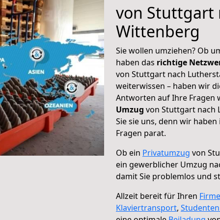
von Stuttgart
Wittenberg
Sie wollen umziehen? Ob um
haben das
richtige Netzw
von Stuttgart nach Lutherst
weiterwissen – haben wir di
Antworten auf Ihre Fragen 
Umzug
von Stuttgart nach 
Sie sie uns, denn wir haben
Fragen parat.
Ob ein
Privatumzug
von Stu
ein gewerblicher Umzug na
damit Sie problemlos und s
Allzeit bereit für Ihren
Firm
Klaviertransport
,
Studente
eine optimale
Beiladung
von