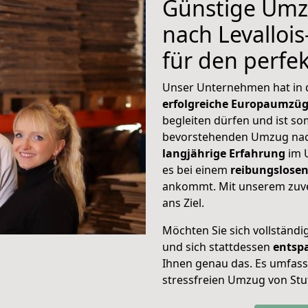
Günstige Umz
nach Levallois
für den perf
Unser Unternehmen hat in
erfolgreiche Europaumzü
begleiten dürfen und ist so
bevorstehenden Umzug nach
langjährige Erfahrung
im 
es bei einem
reibungslosen
ankommt. Mit unserem zuve
ans Ziel.
Möchten Sie sich vollständ
und sich stattdessen
entsp
Ihnen genau das. Es umfasst 
stressfreien Umzug von Stut