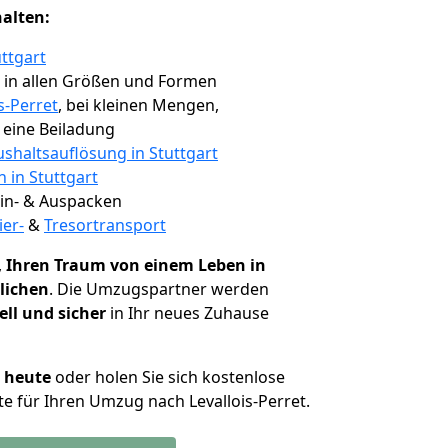
halten:
ttgart
, in allen Größen und Formen
s-Perret
, bei kleinen Mengen,
e eine Beiladung
shaltsauflösung in Stuttgart
n in Stuttgart
 Ein- & Auspacken
ier-
&
Tresortransport
,
Ihren Traum von einem Leben in
klichen
. Die Umzugspartner werden
ell und sicher
in Ihr neues Zuhause
h heute
oder holen Sie sich kostenlose
e für Ihren Umzug nach Levallois-Perret.