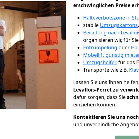
erschwinglichen Preise er
Halteverbotszone in Stu
stabile
Umzugskartons
Beiladung nach Levalloi
organisieren wir, für Si
Entrümpelung
oder
Hau
Möbellift günstig miete
Umzugshelfer
, für das
Transporte wie z.B.
Klav
Lassen Sie uns Ihnen helfen
Levallois-Perret zu verwir
dafür sorgen, dass Sie
schn
einziehen können.
Kontaktieren Sie uns noc
und unverbindliche Angebot