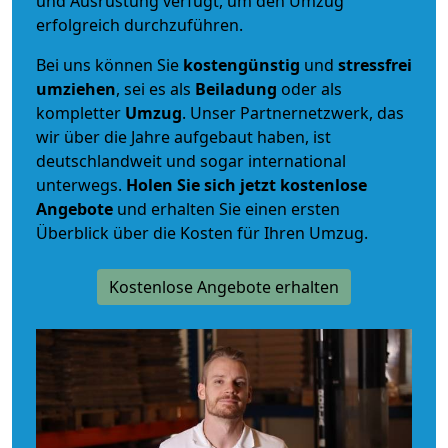
und Ausrüstung verfügt, um den Umzug
erfolgreich durchzuführen.
Bei uns können Sie
kostengünstig
und
stressfrei
umziehen
, sei es als
Beiladung
oder als
kompletter
Umzug
. Unser Partnernetzwerk, das
wir über die Jahre aufgebaut haben, ist
deutschlandweit und sogar international
unterwegs.
Holen Sie sich jetzt kostenlose
Angebote
und erhalten Sie einen ersten
Überblick über die Kosten für Ihren Umzug.
Kostenlose Angebote erhalten