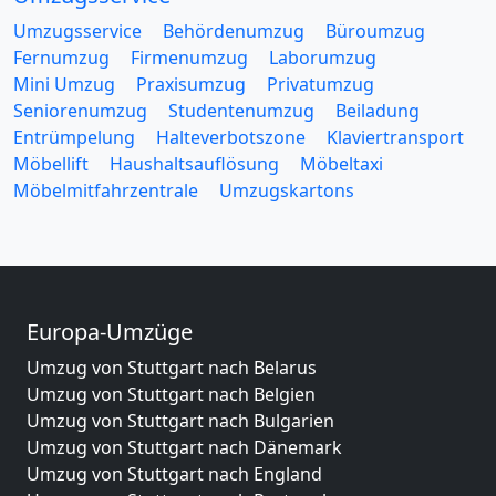
Umzugsservice
Behördenumzug
Büroumzug
Fernumzug
Firmenumzug
Laborumzug
Mini Umzug
Praxisumzug
Privatumzug
Seniorenumzug
Studentenumzug
Beiladung
Entrümpelung
Halteverbotszone
Klaviertransport
Möbellift
Haushaltsauflösung
Möbeltaxi
Möbelmitfahrzentrale
Umzugskartons
Europa-Umzüge
Umzug von Stuttgart nach Belarus
Umzug von Stuttgart nach Belgien
Umzug von Stuttgart nach Bulgarien
Umzug von Stuttgart nach Dänemark
Umzug von Stuttgart nach England