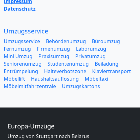
Impressum
Datenschutz
Umzugsservice
Umzugsservice
Behördenumzug
Büroumzug
Fernumzug
Firmenumzug
Laborumzug
Mini Umzug
Praxisumzug
Privatumzug
Seniorenumzug
Studentenumzug
Beiladung
Entrümpelung
Halteverbotszone
Klaviertransport
Möbellift
Haushaltsauflösung
Möbeltaxi
Möbelmitfahrzentrale
Umzugskartons
Europa-Umzüge
Umzug von Stuttgart nach Belarus