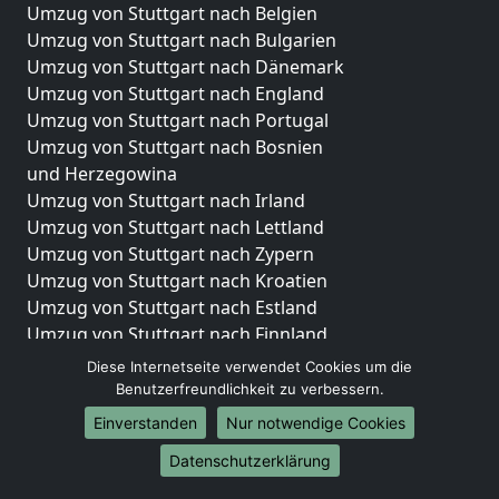
Umzug von Stuttgart nach Belgien
Umzug von Stuttgart nach Bulgarien
Umzug von Stuttgart nach Dänemark
Umzug von Stuttgart nach England
Umzug von Stuttgart nach Portugal
Umzug von Stuttgart nach Bosnien
und Herzegowina
Umzug von Stuttgart nach Irland
Umzug von Stuttgart nach Lettland
Umzug von Stuttgart nach Zypern
Umzug von Stuttgart nach Kroatien
Umzug von Stuttgart nach Estland
Umzug von Stuttgart nach Finnland
Umzug von Stuttgart nach Frankreich
Diese Internetseite verwendet Cookies um die
Umzug von Stuttgart nach Griechenland
Benutzerfreundlichkeit zu verbessern.
Umzug von Stuttgart nach Italien
Einverstanden
Nur notwendige Cookies
Umzug von Stuttgart nach Liechtenstein
Datenschutzerklärung
Umzug von Stuttgart nach Luxemburg
Umzug von Stuttgart nach Niederlande