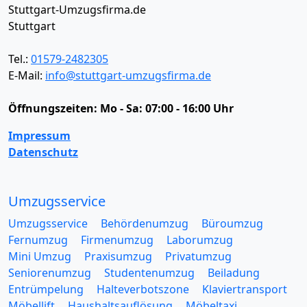
Stuttgart-Umzugsfirma.de
Stuttgart
Tel.:
01579-2482305
E-Mail:
info@stuttgart-umzugsfirma.de
Öffnungszeiten:
Mo - Sa: 07:00 - 16:00 Uhr
Impressum
Datenschutz
Umzugsservice
Umzugsservice
Behördenumzug
Büroumzug
Fernumzug
Firmenumzug
Laborumzug
Mini Umzug
Praxisumzug
Privatumzug
Seniorenumzug
Studentenumzug
Beiladung
Entrümpelung
Halteverbotszone
Klaviertransport
Möbellift
Haushaltsauflösung
Möbeltaxi