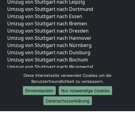
Umzug von Stuttgart nach Leipzig
Umzug von Stuttgart nach Dortmund
Umzug von Stuttgart nach Essen
Umzug von Stuttgart nach Bremen
Umzug von Stuttgart nach Dresden
Umzug von Stuttgart nach Hannover
Umzug von Stuttgart nach Nürnberg
Umzug von Stuttgart nach Duisburg
Umzug von Stuttgart nach Bochum
Umzug von Stuttgart nach Wuppertal
Umzug von Stuttgart nach Bielefeld
Diese Internetseite verwendet Cookies um die
Umzug von Stuttgart nach Bonn
Benutzerfreundlichkeit zu verbessern.
Umzug von Stuttgart nach Münster
Einverstanden
Nur notwendige Cookies
Internationale-Umzüge
Datenschutzerklärung
Umzug von Stuttgart nach Brasilien
Umzug von Stuttgart nach Brunei Darussalam
Umzug von Stuttgart nach Burkina Faso
Umzug von Stuttgart nach Burundi