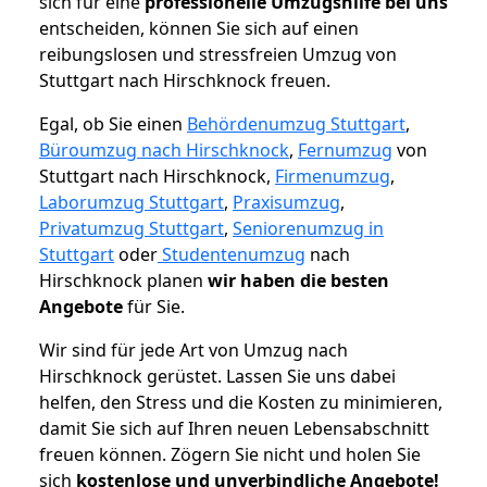
sich für eine
professionelle Umzugshilfe bei uns
entscheiden, können Sie sich auf einen
reibungslosen und stressfreien Umzug von
Stuttgart nach Hirschknock freuen.
Egal, ob Sie einen
Behördenumzug Stuttgart
,
Büroumzug nach Hirschknock
,
Fernumzug
von
Stuttgart nach Hirschknock,
Firmenumzug
,
Laborumzug Stuttgart
,
Praxisumzug
,
Privatumzug Stuttgart
,
Seniorenumzug in
Stuttgart
oder
Studentenumzug
nach
Hirschknock planen
wir haben die besten
Angebote
für Sie.
Wir sind für jede Art von Umzug nach
Hirschknock gerüstet. Lassen Sie uns dabei
helfen, den Stress und die Kosten zu minimieren,
damit Sie sich auf Ihren neuen Lebensabschnitt
freuen können.
Zögern Sie nicht und holen Sie
sich
kostenlose und unverbindliche Angebote!