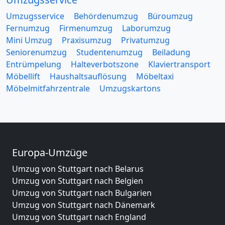
Umzugsservice
Behördenumzug
Büroumzug
Fernumzug
Firmenumzug
Laborumzug
Mini Umzug
Praxisumzug
Privatumzug
Seniorenumzug
Studentenumzug
Beiladung
Entrümpelung
Halteverbotszone
Klaviertransport
Möbellift
Haushaltsauflösung
Möbeltaxi
Möbelmitfahrzentrale
Umzugskartons
Europa-Umzüge
Umzug von Stuttgart nach Belarus
Umzug von Stuttgart nach Belgien
Umzug von Stuttgart nach Bulgarien
Umzug von Stuttgart nach Dänemark
Umzug von Stuttgart nach England