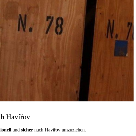
ch Havířov
ionell
und
sicher
nach Havířov umzuziehen.