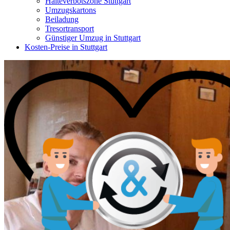
Halteverbotszone Stuttgart
Umzugskartons
Beiladung
Tresortransport
Günstiger Umzug in Stuttgart
Kosten-Preise in Stuttgart