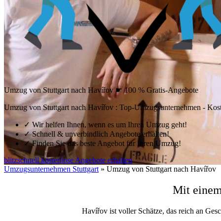
Umzug von Stuttgart nach Havířov ☛ 100 % Gratis-Angebote
Umzug von Stuttgart nach Havířov : Top-Umzugsunternehmen - Kost
✓
Wir helfen Ihnen, wenn es um Ihren Umzug geht!
✓
Schnell & unverbindlich Angebote erhalten!
✓
Finden Sie das beste Angebot für Ihren Umzug!
blitzschnell kostenlose Angebote erhalten
Umzugsunternehmen Stuttgart
»
Umzug von Stuttgart nach Havířov
Mit einem
Havířov ist voller Schätze, das reich an Gesc