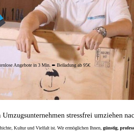
enlose Angebote in 3 Min. ➨ Beiladung ab 95€
 Umzugsunternehmen stressfrei umziehen na
hichte, Kultur und Vielfalt ist. Wir ermöglichen Ihnen,
günstig
,
profess