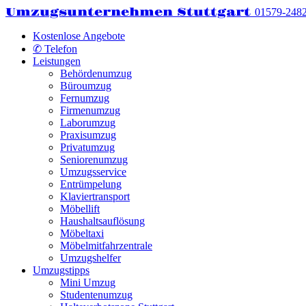
Umzugsunternehmen Stuttgart
01579-248
Kostenlose Angebote
✆ Telefon
Leistungen
Behördenumzug
Büroumzug
Fernumzug
Firmenumzug
Laborumzug
Praxisumzug
Privatumzug
Seniorenumzug
Umzugsservice
Entrümpelung
Klaviertransport
Möbellift
Haushaltsauflösung
Möbeltaxi
Möbelmitfahrzentrale
Umzugshelfer
Umzugstipps
Mini Umzug
Studentenumzug