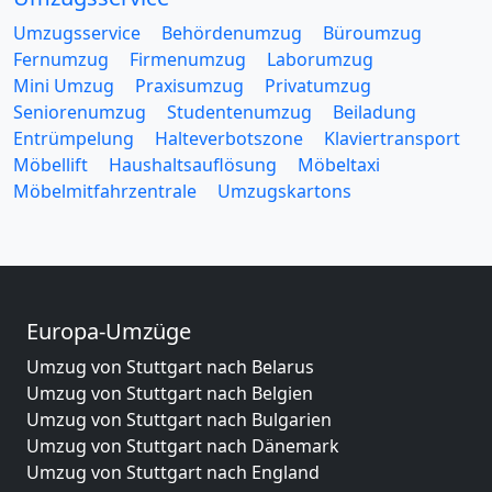
Umzugsservice
Behördenumzug
Büroumzug
Fernumzug
Firmenumzug
Laborumzug
Mini Umzug
Praxisumzug
Privatumzug
Seniorenumzug
Studentenumzug
Beiladung
Entrümpelung
Halteverbotszone
Klaviertransport
Möbellift
Haushaltsauflösung
Möbeltaxi
Möbelmitfahrzentrale
Umzugskartons
Europa-Umzüge
Umzug von Stuttgart nach Belarus
Umzug von Stuttgart nach Belgien
Umzug von Stuttgart nach Bulgarien
Umzug von Stuttgart nach Dänemark
Umzug von Stuttgart nach England