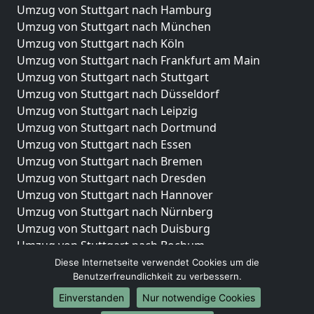
Umzug von Stuttgart nach Hamburg
Umzug von Stuttgart nach München
Umzug von Stuttgart nach Köln
Umzug von Stuttgart nach Frankfurt am Main
Umzug von Stuttgart nach Stuttgart
Umzug von Stuttgart nach Düsseldorf
Umzug von Stuttgart nach Leipzig
Umzug von Stuttgart nach Dortmund
Umzug von Stuttgart nach Essen
Umzug von Stuttgart nach Bremen
Umzug von Stuttgart nach Dresden
Umzug von Stuttgart nach Hannover
Umzug von Stuttgart nach Nürnberg
Umzug von Stuttgart nach Duisburg
Umzug von Stuttgart nach Bochum
Umzug von Stuttgart nach Wuppertal
Diese Internetseite verwendet Cookies um die
Benutzerfreundlichkeit zu verbessern.
Umzug von Stuttgart nach Bielefeld
Umzug von Stuttgart nach Bonn
Einverstanden
Nur notwendige Cookies
Umzug von Stuttgart nach Münster