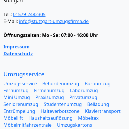
Stuttgart
Tel.:
01579-2482305
E-Mail:
info@stuttgart-umzugsfirma.de
Öffnungszeiten:
Mo - Sa: 07:00 - 16:00 Uhr
Impressum
Datenschutz
Umzugsservice
Umzugsservice
Behördenumzug
Büroumzug
Fernumzug
Firmenumzug
Laborumzug
Mini Umzug
Praxisumzug
Privatumzug
Seniorenumzug
Studentenumzug
Beiladung
Entrümpelung
Halteverbotszone
Klaviertransport
Möbellift
Haushaltsauflösung
Möbeltaxi
Möbelmitfahrzentrale
Umzugskartons