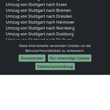
Umzug von Stuttgart nach Essen
Umzug von Stuttgart nach Bremen
Umzug von Stuttgart nach Dresden
Umzug von Stuttgart nach Hannover
Umzug von Stuttgart nach Nürnberg
Umzug von Stuttgart nach Duisburg
Umzug von Stuttgart nach Bochum
Umzug von Stuttgart nach Wuppertal
Diese Internetseite verwendet Cookies um die
Benutzerfreundlichkeit zu verbessern.
Umzug von Stuttgart nach Bielefeld
Umzug von Stuttgart nach Bonn
Einverstanden
Nur notwendige Cookies
Umzug von Stuttgart nach Münster
Datenschutzerklärung
Internationale-Umzüge
Umzug von Stuttgart nach Brasilien
Umzug von Stuttgart nach Brunei Darussalam
Umzug von Stuttgart nach Burkina Faso
Umzug von Stuttgart nach Burundi
Umzug von Stuttgart nach Chile