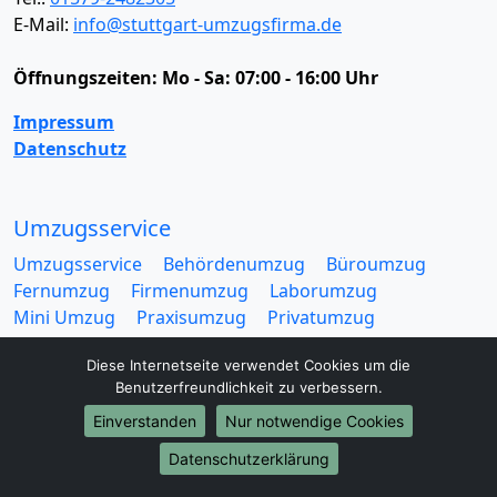
E-Mail:
info@stuttgart-umzugsfirma.de
Öffnungszeiten:
Mo - Sa: 07:00 - 16:00 Uhr
Impressum
Datenschutz
Umzugsservice
Umzugsservice
Behördenumzug
Büroumzug
Fernumzug
Firmenumzug
Laborumzug
Mini Umzug
Praxisumzug
Privatumzug
Seniorenumzug
Studentenumzug
Beiladung
Diese Internetseite verwendet Cookies um die
Entrümpelung
Halteverbotszone
Klaviertransport
Benutzerfreundlichkeit zu verbessern.
Möbellift
Haushaltsauflösung
Möbeltaxi
Möbelmitfahrzentrale
Umzugskartons
Einverstanden
Nur notwendige Cookies
Datenschutzerklärung