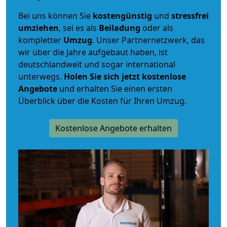
Bei uns können Sie
kostengünstig
und
stressfrei
umziehen
, sei es als
Beiladung
oder als
kompletter
Umzug
. Unser Partnernetzwerk, das
wir über die Jahre aufgebaut haben, ist
deutschlandweit und sogar international
unterwegs.
Holen Sie sich jetzt kostenlose
Angebote
und erhalten Sie einen ersten
Überblick über die Kosten für Ihren Umzug.
Kostenlose Angebote erhalten