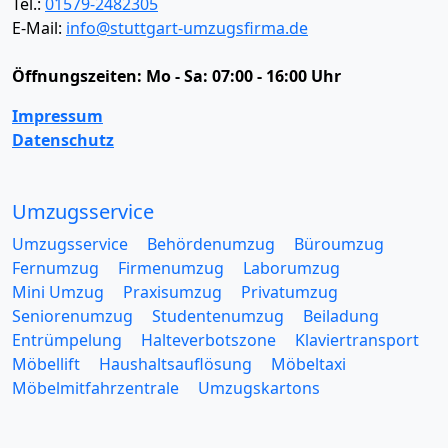
Tel.:
01579-2482305
E-Mail:
info@stuttgart-umzugsfirma.de
Öffnungszeiten:
Mo - Sa: 07:00 - 16:00 Uhr
Impressum
Datenschutz
Umzugsservice
Umzugsservice
Behördenumzug
Büroumzug
Fernumzug
Firmenumzug
Laborumzug
Mini Umzug
Praxisumzug
Privatumzug
Seniorenumzug
Studentenumzug
Beiladung
Entrümpelung
Halteverbotszone
Klaviertransport
Möbellift
Haushaltsauflösung
Möbeltaxi
Möbelmitfahrzentrale
Umzugskartons