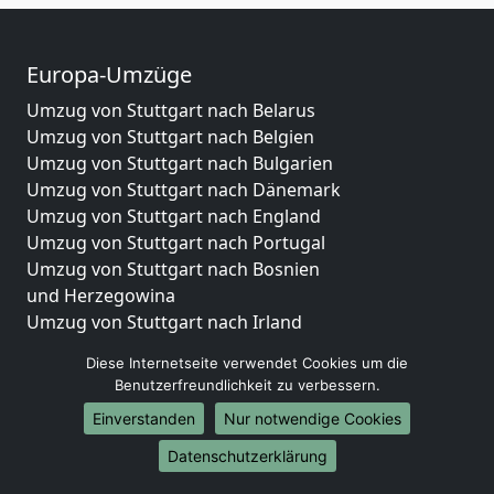
Europa-Umzüge
Umzug von Stuttgart nach Belarus
Umzug von Stuttgart nach Belgien
Umzug von Stuttgart nach Bulgarien
Umzug von Stuttgart nach Dänemark
Umzug von Stuttgart nach England
Umzug von Stuttgart nach Portugal
Umzug von Stuttgart nach Bosnien
und Herzegowina
Umzug von Stuttgart nach Irland
Umzug von Stuttgart nach Lettland
Diese Internetseite verwendet Cookies um die
Umzug von Stuttgart nach Zypern
Benutzerfreundlichkeit zu verbessern.
Umzug von Stuttgart nach Kroatien
Einverstanden
Nur notwendige Cookies
Umzug von Stuttgart nach Estland
Umzug von Stuttgart nach Finnland
Datenschutzerklärung
Umzug von Stuttgart nach Frankreich