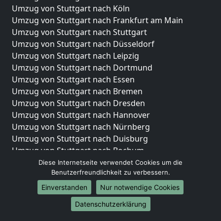
Umzug von Stuttgart nach Köln
Umzug von Stuttgart nach Frankfurt am Main
Umzug von Stuttgart nach Stuttgart
Umzug von Stuttgart nach Düsseldorf
Umzug von Stuttgart nach Leipzig
Umzug von Stuttgart nach Dortmund
Umzug von Stuttgart nach Essen
Umzug von Stuttgart nach Bremen
Umzug von Stuttgart nach Dresden
Umzug von Stuttgart nach Hannover
Umzug von Stuttgart nach Nürnberg
Umzug von Stuttgart nach Duisburg
Umzug von Stuttgart nach Bochum
Umzug von Stuttgart nach Wuppertal
Diese Internetseite verwendet Cookies um die
Benutzerfreundlichkeit zu verbessern.
Umzug von Stuttgart nach Bielefeld
Umzug von Stuttgart nach Bonn
Einverstanden
Nur notwendige Cookies
Umzug von Stuttgart nach Münster
Datenschutzerklärung
Internationale-Umzüge