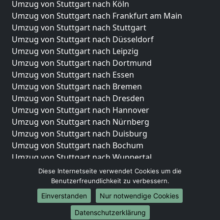
Umzug von Stuttgart nach Köln
Umzug von Stuttgart nach Frankfurt am Main
Umzug von Stuttgart nach Stuttgart
Umzug von Stuttgart nach Düsseldorf
Umzug von Stuttgart nach Leipzig
Umzug von Stuttgart nach Dortmund
Umzug von Stuttgart nach Essen
Umzug von Stuttgart nach Bremen
Umzug von Stuttgart nach Dresden
Umzug von Stuttgart nach Hannover
Umzug von Stuttgart nach Nürnberg
Umzug von Stuttgart nach Duisburg
Umzug von Stuttgart nach Bochum
Umzug von Stuttgart nach Wuppertal
Umzug von Stuttgart nach Bielefeld
Diese Internetseite verwendet Cookies um die
Umzug von Stuttgart nach Bonn
Benutzerfreundlichkeit zu verbessern.
Umzug von Stuttgart nach Münster
Einverstanden
Nur notwendige Cookies
Internationale-Umzüge
Datenschutzerklärung