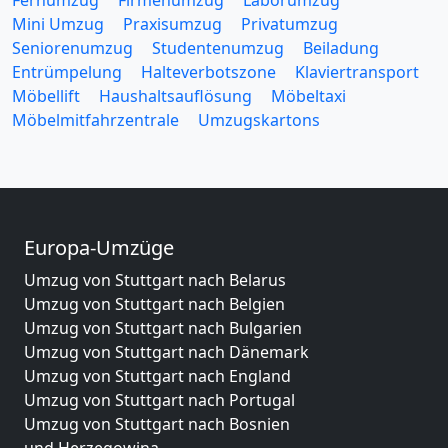
Fernumzug
Firmenumzug
Laborumzug
Mini Umzug
Praxisumzug
Privatumzug
Seniorenumzug
Studentenumzug
Beiladung
Entrümpelung
Halteverbotszone
Klaviertransport
Möbellift
Haushaltsauflösung
Möbeltaxi
Möbelmitfahrzentrale
Umzugskartons
Europa-Umzüge
Umzug von Stuttgart nach Belarus
Umzug von Stuttgart nach Belgien
Umzug von Stuttgart nach Bulgarien
Umzug von Stuttgart nach Dänemark
Umzug von Stuttgart nach England
Umzug von Stuttgart nach Portugal
Umzug von Stuttgart nach Bosnien