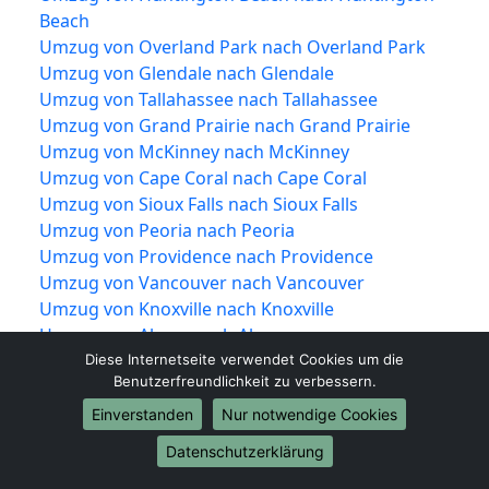
Beach
Umzug von Overland Park nach Overland Park
Umzug von Glendale nach Glendale
Umzug von Tallahassee nach Tallahassee
Umzug von Grand Prairie nach Grand Prairie
Umzug von McKinney nach McKinney
Umzug von Cape Coral nach Cape Coral
Umzug von Sioux Falls nach Sioux Falls
Umzug von Peoria nach Peoria
Umzug von Providence nach Providence
Umzug von Vancouver nach Vancouver
Umzug von Knoxville nach Knoxville
Umzug von Akron nach Akron
Umzug von Shreveport nach Shreveport
Diese Internetseite verwendet Cookies um die
Benutzerfreundlichkeit zu verbessern.
Umzug von Mobile nach Mobile
Umzug von Brownsville nach Brownsville
Einverstanden
Nur notwendige Cookies
Umzug von Newport News nach Newport
Datenschutzerklärung
News