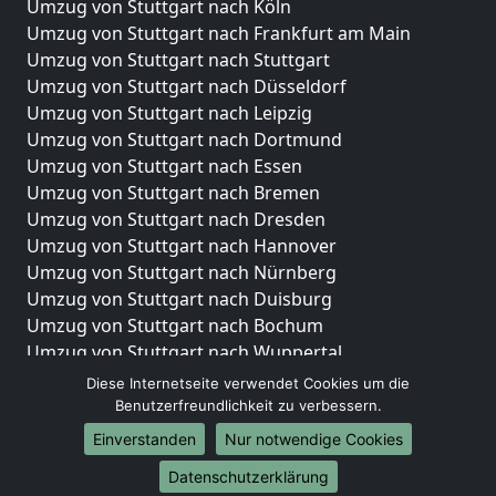
Umzug von Stuttgart nach Köln
Umzug von Stuttgart nach Frankfurt am Main
Umzug von Stuttgart nach Stuttgart
Umzug von Stuttgart nach Düsseldorf
Umzug von Stuttgart nach Leipzig
Umzug von Stuttgart nach Dortmund
Umzug von Stuttgart nach Essen
Umzug von Stuttgart nach Bremen
Umzug von Stuttgart nach Dresden
Umzug von Stuttgart nach Hannover
Umzug von Stuttgart nach Nürnberg
Umzug von Stuttgart nach Duisburg
Umzug von Stuttgart nach Bochum
Umzug von Stuttgart nach Wuppertal
Umzug von Stuttgart nach Bielefeld
Diese Internetseite verwendet Cookies um die
Umzug von Stuttgart nach Bonn
Benutzerfreundlichkeit zu verbessern.
Umzug von Stuttgart nach Münster
Einverstanden
Nur notwendige Cookies
Internationale-Umzüge
Datenschutzerklärung