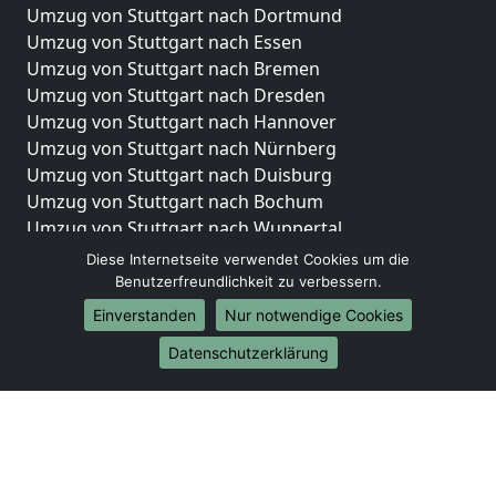
Umzug von Stuttgart nach Dortmund
Umzug von Stuttgart nach Essen
Umzug von Stuttgart nach Bremen
Umzug von Stuttgart nach Dresden
Umzug von Stuttgart nach Hannover
Umzug von Stuttgart nach Nürnberg
Umzug von Stuttgart nach Duisburg
Umzug von Stuttgart nach Bochum
Umzug von Stuttgart nach Wuppertal
Umzug von Stuttgart nach Bielefeld
Diese Internetseite verwendet Cookies um die
Umzug von Stuttgart nach Bonn
Benutzerfreundlichkeit zu verbessern.
Umzug von Stuttgart nach Münster
Einverstanden
Nur notwendige Cookies
Internationale-Umzüge
Datenschutzerklärung
Umzug von Stuttgart nach Brasilien
Umzug von Stuttgart nach Brunei Darussalam
Umzug von Stuttgart nach Burkina Faso
Umzug von Stuttgart nach Burundi
Umzug von Stuttgart nach Chile