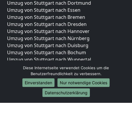
Umzug von Stuttgart nach Dortmund
Umzug von Stuttgart nach Essen
Umzug von Stuttgart nach Bremen
Umzug von Stuttgart nach Dresden
Umzug von Stuttgart nach Hannover
Umzug von Stuttgart nach Nürnberg
Umzug von Stuttgart nach Duisburg
Umzug von Stuttgart nach Bochum
Umzug von Stuttgart nach Wuppertal
Umzug von Stuttgart nach Bielefeld
Diese Internetseite verwendet Cookies um die
Umzug von Stuttgart nach Bonn
Benutzerfreundlichkeit zu verbessern.
Umzug von Stuttgart nach Münster
Einverstanden
Nur notwendige Cookies
Internationale-Umzüge
Datenschutzerklärung
Umzug von Stuttgart nach Brasilien
Umzug von Stuttgart nach Brunei Darussalam
Umzug von Stuttgart nach Burkina Faso
Umzug von Stuttgart nach Burundi
Umzug von Stuttgart nach Chile