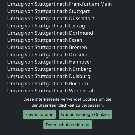
Umzug von Stuttgart nach Frankfurt am Main
Umzug von Stuttgart nach Stuttgart
Umzug von Stuttgart nach Düsseldorf
Umzug von Stuttgart nach Leipzig
Umzug von Stuttgart nach Dortmund
Umzug von Stuttgart nach Essen
Umzug von Stuttgart nach Bremen
Umzug von Stuttgart nach Dresden
Umzug von Stuttgart nach Hannover
Umzug von Stuttgart nach Nürnberg
Umzug von Stuttgart nach Duisburg
Umzug von Stuttgart nach Bochum
Umzug von Stuttgart nach Wuppertal
Umzug von Stuttgart nach Bielefeld
Diese Internetseite verwendet Cookies um die
Umzug von Stuttgart nach Bonn
Benutzerfreundlichkeit zu verbessern.
Umzug von Stuttgart nach Münster
Einverstanden
Nur notwendige Cookies
Internationale-Umzüge
Datenschutzerklärung
Umzug von Stuttgart nach Brasilien