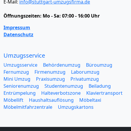
E-Mail:
info@stuttgart-umzugsfirma.de
Öffnungszeiten:
Mo - Sa: 07:00 - 16:00 Uhr
Impressum
Datenschutz
Umzugsservice
Umzugsservice
Behördenumzug
Büroumzug
Fernumzug
Firmenumzug
Laborumzug
Mini Umzug
Praxisumzug
Privatumzug
Seniorenumzug
Studentenumzug
Beiladung
Entrümpelung
Halteverbotszone
Klaviertransport
Möbellift
Haushaltsauflösung
Möbeltaxi
Möbelmitfahrzentrale
Umzugskartons