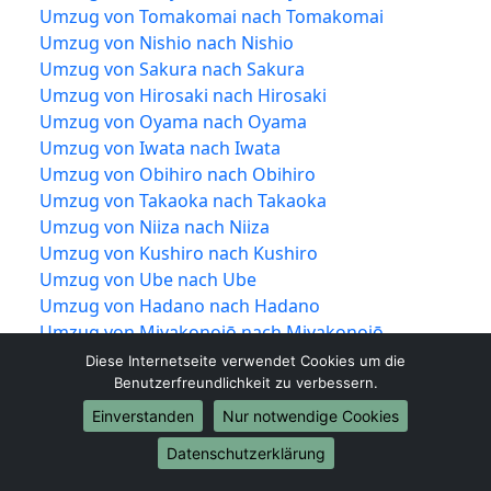
Umzug von Tomakomai nach Tomakomai
Umzug von Nishio nach Nishio
Umzug von Sakura nach Sakura
Umzug von Hirosaki nach Hirosaki
Umzug von Oyama nach Oyama
Umzug von Iwata nach Iwata
Umzug von Obihiro nach Obihiro
Umzug von Takaoka nach Takaoka
Umzug von Niiza nach Niiza
Umzug von Kushiro nach Kushiro
Umzug von Ube nach Ube
Umzug von Hadano nach Hadano
Umzug von Miyakonojō nach Miyakonojō
Umzug von Matsusaka nach Matsusaka
Diese Internetseite verwendet Cookies um die
Umzug von Ōgaki nach Ōgaki
Benutzerfreundlichkeit zu verbessern.
Umzug von Hitachinaka nach Hitachinaka
Einverstanden
Nur notwendige Cookies
Umzug von Tochigi nach Tochigi
Datenschutzerklärung
Umzug von Ueda nach Ueda
Umzug von Kariya nach Kariya