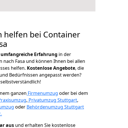
 helfen bei Container
sa
r
umfangreiche Erfahrung
in der
nach Fasa und können Ihnen bei allen
sses helfen.
K
ostenlose Angebote
, die
und Bedürfnissen angepasst werden?
 selbstverständlich!
einem ganzen
Firmenumzug
oder bei dem
Praxisumzug
,
Privatumzug Stuttgart
,
numzug
oder
Behördenumzug Stuttgart
.
lar aus
und erhalten Sie kostenlose