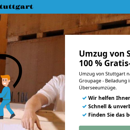
uttgart
Umzug von S
100 % Grati
Umzug von Stuttgart na
Groupage - Beiladung i
Überseeumzüge.
✓
Wir helfen Ihne
✓
Schnell & unverb
✓
Finden Sie das 