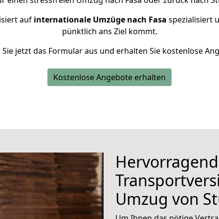
ür einen stressfreien Umzug nach Fasa oder zurück nach Stu
siert auf
internationale Umzüge nach Fasa
spezialisiert 
pünktlich ans Ziel kommt.
n Sie jetzt das Formular aus und erhalten Sie kostenlose An
Kostenlose Angebote erhalten
Hervorragend
Transportvers
Umzug von St
Um Ihnen das nötige Vertra