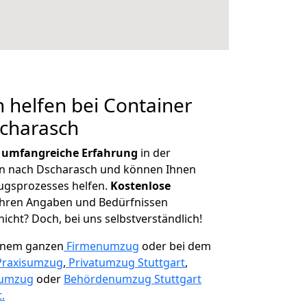
 helfen bei Container
scharasch
r
umfangreiche Erfahrung
in der
 nach Dscharasch und können Ihnen
ugsprozesses helfen.
K
ostenlose
 Ihren Angaben und Bedürfnissen
icht? Doch, bei uns selbstverständlich!
einem ganzen
Firmenumzug
oder bei dem
Praxisumzug
,
Privatumzug Stuttgart
,
numzug
oder
Behördenumzug Stuttgart
.