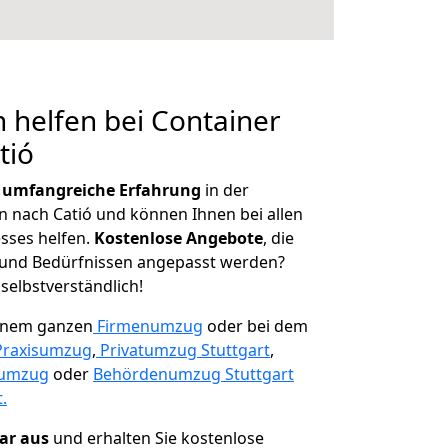
 helfen bei Container
tió
r
umfangreiche Erfahrung
in der
nach Catió und können Ihnen bei allen
sses helfen.
K
ostenlose Angebote
, die
und Bedürfnissen angepasst werden?
 selbstverständlich!
einem ganzen
Firmenumzug
oder bei dem
Praxisumzug
,
Privatumzug Stuttgart
,
numzug
oder
Behördenumzug Stuttgart
.
lar aus
und erhalten Sie kostenlose