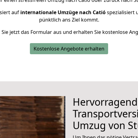
r einen stressfreien Umzug nach Catió oder zurück nach St
siert auf
internationale Umzüge nach Catió
spezialisiert 
pünktlich ans Ziel kommt.
n Sie jetzt das Formular aus und erhalten Sie kostenlose An
Kostenlose Angebote erhalten
Hervorragend
Transportvers
Umzug von St
Um Ihnen das nötige Vertra