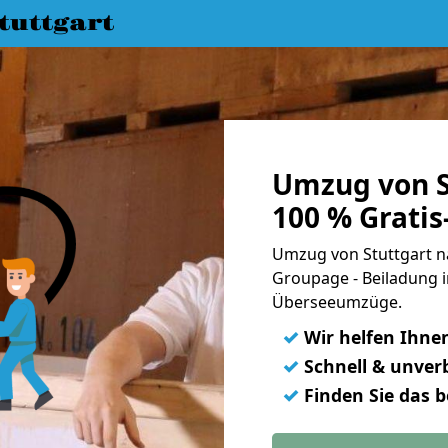
uttgart
Umzug von St
100 % Grati
Umzug von Stuttgart na
Groupage - Beiladung i
Überseeumzüge.
✓
Wir helfen Ihne
✓
Schnell & unverb
✓
Finden Sie das 