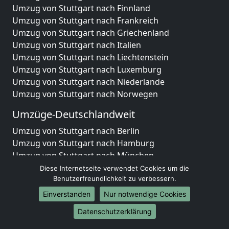
Umzug von Stuttgart nach Finnland
Umzug von Stuttgart nach Frankreich
Umzug von Stuttgart nach Griechenland
Umzug von Stuttgart nach Italien
Umzug von Stuttgart nach Liechtenstein
Umzug von Stuttgart nach Luxemburg
Umzug von Stuttgart nach Niederlande
Umzug von Stuttgart nach Norwegen
Umzüge-Deutschlandweit
Umzug von Stuttgart nach Berlin
Umzug von Stuttgart nach Hamburg
Umzug von Stuttgart nach München
Umzug von Stuttgart nach Köln
Diese Internetseite verwendet Cookies um die
Umzug von Stuttgart nach Frankfurt am Main
Benutzerfreundlichkeit zu verbessern.
Umzug von Stuttgart nach Stuttgart
Einverstanden
Nur notwendige Cookies
Umzug von Stuttgart nach Düsseldorf
Datenschutzerklärung
Umzug von Stuttgart nach Leipzig
Umzug von Stuttgart nach Dortmund