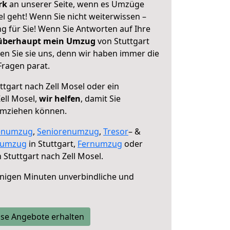
erk
an unserer Seite, wenn es Umzüge
el geht! Wenn Sie nicht weiterwissen –
ng für Sie! Wenn Sie Antworten auf Ihre
 überhaupt mein Umzug
von Stuttgart
en Sie sie uns, denn wir haben immer die
Fragen parat.
ttgart nach Zell Mosel oder ein
ell Mosel,
wir helfen
, damit Sie
umziehen können.
enumzug
,
Seniorenumzug
,
Tresor
– &
numzug
in Stuttgart,
Fernumzug
oder
 Stuttgart nach Zell Mosel.
nigen Minuten unverbindliche und
se Angebote erhalten