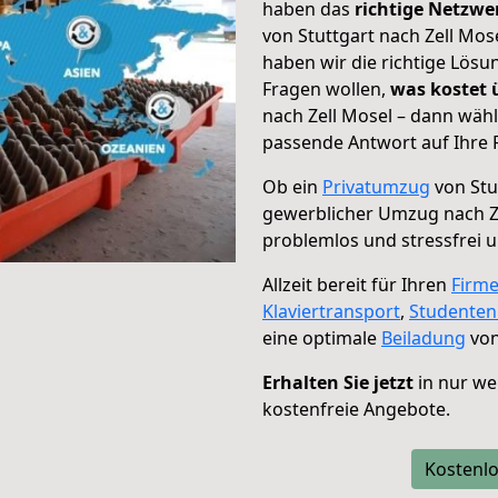
haben das
richtige Netzw
von Stuttgart nach Zell Mos
haben wir die richtige Lösu
Fragen wollen,
was kostet
nach Zell Mosel – dann wähl
passende Antwort auf Ihre 
Ob ein
Privatumzug
von Stu
gewerblicher Umzug nach Z
problemlos und stressfrei 
Allzeit bereit für Ihren
Firm
Klaviertransport
,
Studente
eine optimale
Beiladung
von
Erhalten Sie jetzt
in nur we
kostenfreie Angebote.
Kostenlo