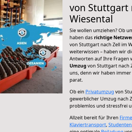
von Stuttgart 
Wiesental
Sie wollen umziehen? Ob um
haben das
richtige Netzw
von Stuttgart nach Zell im 
weiterwissen – haben wir di
Antworten auf Ihre Fragen 
Umzug
von Stuttgart nach Z
uns, denn wir haben immer 
parat.
Ob ein
Privatumzug
von Stu
gewerblicher Umzug nach Ze
problemlos und stressfrei 
Allzeit bereit für Ihren
Firm
Klaviertransport
,
Studente
eine optimale
Beiladung
von