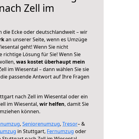
nach Zell im
 die Ecke oder deutschlandweit – wir
erk
an unserer Seite, wenn es Umzüge
Wiesental geht! Wenn Sie nicht
e richtige Lösung für Sie! Wenn Sie
wollen,
was kostet überhaupt mein
ell im Wiesental – dann wählen Sie sie
die passende Antwort auf Ihre Fragen
ttgart nach Zell im Wiesental oder ein
ll im Wiesental,
wir helfen
, damit Sie
umziehen können.
enumzug
,
Seniorenumzug
,
Tresor
– &
numzug
in Stuttgart,
Fernumzug
oder
 Stuttgart nach Zell im Wiesental.