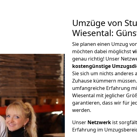
Umzüge von Stut
Wiesental: Güns
Sie planen einen Umzug von 
möchten dabei möglichst
v
genau richtig! Unser Netzw
kostengünstige Umzugsdi
Sie sich um nichts anderes 
Zuhause kümmern müssen. W
umfangreiche Erfahrung mit
Wiesental mit jeglicher G
garantieren, dass wir für j
werden.
Unser
Netzwerk
ist sorgfäl
Erfahrung im Umzugsberei