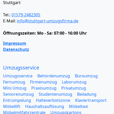
Stuttgart
Tel.:
01579-2482305
E-Mail:
info@stuttgart-umzugsfirma.de
Öffnungszeiten:
Mo - Sa: 07:00 - 16:00 Uhr
Impressum
Datenschutz
Umzugsservice
Umzugsservice
Behördenumzug
Büroumzug
Fernumzug
Firmenumzug
Laborumzug
Mini Umzug
Praxisumzug
Privatumzug
Seniorenumzug
Studentenumzug
Beiladung
Entrümpelung
Halteverbotszone
Klaviertransport
Möbellift
Haushaltsauflösung
Möbeltaxi
Möbelmitfahrzentrale
Umzugskartons