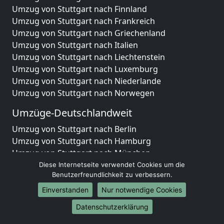
Umzug von Stuttgart nach Finnland
Umzug von Stuttgart nach Frankreich
Umzug von Stuttgart nach Griechenland
Umzug von Stuttgart nach Italien
Umzug von Stuttgart nach Liechtenstein
Umzug von Stuttgart nach Luxemburg
Umzug von Stuttgart nach Niederlande
Umzug von Stuttgart nach Norwegen
Umzüge-Deutschlandweit
Umzug von Stuttgart nach Berlin
Umzug von Stuttgart nach Hamburg
Umzug von Stuttgart nach München
Umzug von Stuttgart nach Köln
Diese Internetseite verwendet Cookies um die
Benutzerfreundlichkeit zu verbessern.
Umzug von Stuttgart nach Frankfurt am Main
Umzug von Stuttgart nach Stuttgart
Einverstanden
Nur notwendige Cookies
Umzug von Stuttgart nach Düsseldorf
Datenschutzerklärung
Umzug von Stuttgart nach Leipzig